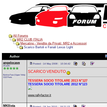
All Forums
MR2 CLUB ITALIA
Mercatino - Vendite da Privati: MR2 e Accessori
Scarico Bartoli e Fanali Lexus Light
Author
angelocave
Posted - 14 May 2008 : 10:34:42
2Fast4U
SCARICO VENDUTO
Burkina Faso (Upper Volta)
2122 Posts
TESSERA SOCIO TITOLARE 2013 N"127
TESSERA SOCIO TITOLARE 2012 N°123
www.rallyfactor.it
MKIIista
Posted - 19 Jan 2010 : 18:21:15