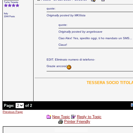
Turbo Tonante
quote:
Italy
Originally posted by MKIIista
1044 Posts
quote:
Originally posted by angelocave
Ciao Alex! Yes, spedito oggi, ti ho mandato un SMS..
Ciauz!
EDIT. Eliminato numero di telefono-
Grazie ancora!
TESSERA SOCIO TITOLA
Page:
of 2
Previous Page
New Topic
Reply to Topic
Printer Friendly