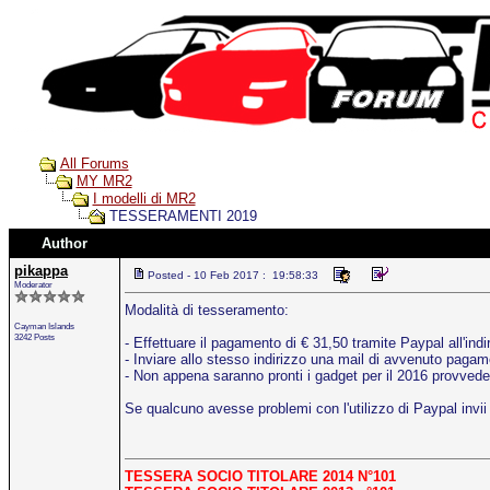
All Forums
MY MR2
I modelli di MR2
TESSERAMENTI 2019
Author
pikappa
Posted - 10 Feb 2017 : 19:58:33
Moderator
Modalità di tesseramento:
Cayman Islands
3242 Posts
- Effettuare il pagamento di € 31,50 tramite Paypal all'ind
- Inviare allo stesso indirizzo una mail di avvenuto pagame
- Non appena saranno pronti i gadget per il 2016 provvede
Se qualcuno avesse problemi con l'utilizzo di Paypal invii
TESSERA SOCIO TITOLARE 2014 N°101